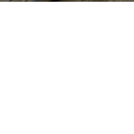
INFORMATIONEN
Zusätzliche Informationen finden Sie auf
VinschgauCard
.
BEDINGUNGEN
AUSSTELLUNG
Die VinschgauCard wird Ihnen bei der Anreise
ausgestellt
GÜLTIGKEIT
Die VinschgauCard ist für den gesamten
Aufenthaltszeitraum gültig
ÜBERTRAGBARKEIT